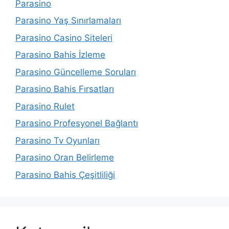
Parasino
Parasino Yaş Sınırlamaları
Parasino Casino Siteleri
Parasino Bahis İzleme
Parasino Güncelleme Soruları
Parasino Bahis Fırsatları
Parasino Rulet
Parasino Profesyonel Bağlantı
Parasino Tv Oyunları
Parasino Oran Belirleme
Parasino Bahis Çeşitliliği