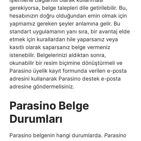
işlemlerle bağlantılı olarak kullanması
gerekiyorsa, belge talepleri dile getirilebilir. Bu,
hesabınızın doğru olduğundan emin olmak için
yapmamız gereken şeyler anlamına gelir. Bu
standart uygulamanın yanı sıra, bir avantaj elde
etmek için kurallardan hile yaparsanız veya
kasıtlı olarak saparsanız belge vermeniz
istenebilir. Belgelerinizi aldıktan sonra,
okunabilir bir resim biçimine dönüştürmeli ve
Parasino üyelik kayıt formunda verilen e-posta
adresini kullanarak Parasino destek e-posta
adresine göndermelisiniz.
Parasino Belge
Durumları
Parasino belgenin hangi durumlarda.
Parasino