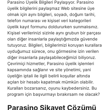
Parasino Üyelik Bilgileri Paylaşıyor. Parasino
üyelik bilgilerini paylaşmaz Web sitesine üye
olmak için aynı bilgileri, soyadı, doğum tarihi,
telefon numarası ve kişisel veri kategorileri
üyelik kayıt formunu doldururken sunmalısınız.
Kişisel verilerinizi sizinle aynı grubun bir parçası
olan diğer insanlarla paylaştığımızda güvende
tutuyoruz. Bilgileri, bilgilerimizi koruyan kurallara
uyduğumuz sürece, onu görmesine izin verilen
diğer insanlarla paylaşabileceğimizi biliyoruz.
Çevrimiçi hizmetler, Parasino üyelik işlemleri
kapsamında sağlanır ve site yönetimi, yani
üyeliğin iptali ile ilgili belirli koşullar altında
açılan bir hesabı kapatmak mümkün olabilir.
Kuralları bozarsanız, oyunu kaybedersiniz. Bu
program için başvurmayı bırakırsam ne olacak?
Parasino Şikayet Çözümü