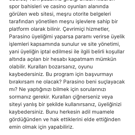
spor bahisleri ve casino oyunları alanında
görülen web sitesi, meşru otorite belgeleri
tarafından yönetilen meşru işlevlere sahip bir
platform olarak bilinir. Çevrimiçi hizmetler,
Parasino üyeliğimi yaparsa paramı verirse üyelik
işlemleri kapsamında sunulur ve site yönetimi,
yani üyeliğin iptal edilmesi ile ilgili belirli koşullar
altında açılan bir hesabı kapatmam mümkün
olabilir. Kuralları bozarsanız, oyunu
kaybedersiniz. Bu program için başvurmayı
bırakırsam ne olacak? Parasino beni suçlayacak
mı? Ne yaptığınızı bilmek için sorularınızı
sormanız gerekir. Kuralları çiğnerseniz veya
siteyi yanlış bir şekilde kullanırsanız, üyeliğinizi
kaybedersiniz. Bunu herkesin adil muamele
gördüğünden ve hak ettiklerini elde ettiğinden
emin olmak için yapabiliriz.