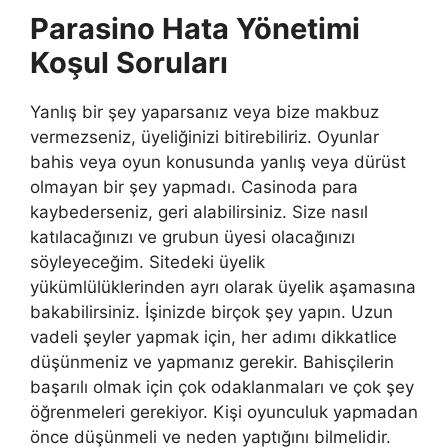
Parasino Hata Yönetimi
Koşul Soruları
Yanlış bir şey yaparsanız veya bize makbuz
vermezseniz, üyeliğinizi bitirebiliriz. Oyunlar
bahis veya oyun konusunda yanlış veya dürüst
olmayan bir şey yapmadı. Casinoda para
kaybederseniz, geri alabilirsiniz. Size nasıl
katılacağınızı ve grubun üyesi olacağınızı
söyleyeceğim. Sitedeki üyelik
yükümlülüklerinden ayrı olarak üyelik aşamasına
bakabilirsiniz. İşinizde birçok şey yapın. Uzun
vadeli şeyler yapmak için, her adımı dikkatlice
düşünmeniz ve yapmanız gerekir. Bahisçilerin
başarılı olmak için çok odaklanmaları ve çok şey
öğrenmeleri gerekiyor. Kişi oyunculuk yapmadan
önce düşünmeli ve neden yaptığını bilmelidir.