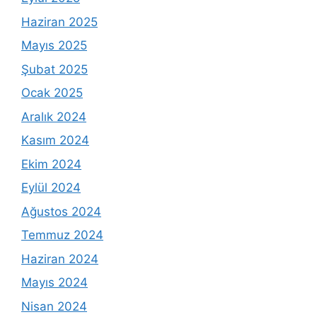
Haziran 2025
Mayıs 2025
Şubat 2025
Ocak 2025
Aralık 2024
Kasım 2024
Ekim 2024
Eylül 2024
Ağustos 2024
Temmuz 2024
Haziran 2024
Mayıs 2024
Nisan 2024