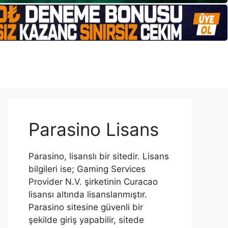
Parasino Lisans
Parasino, lisanslı bir sitedir. Lisans
bilgileri ise; Gaming Services
Provider N.V. şirketinin Curacao
lisansı altında lisanslanmıştır.
Parasino sitesine güvenli bir
şekilde giriş yapabilir, sitede