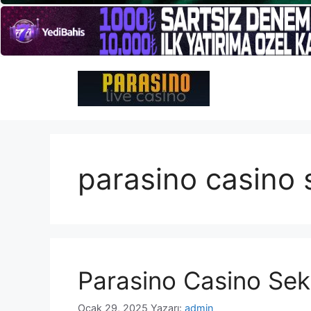
İçeriğe
atla
parasino casino 
Parasino Casino Sek
Ocak 29, 2025
Yazarı:
admin