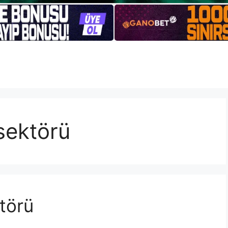
sektörü
törü