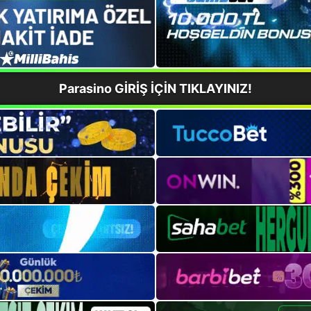
Parasino GİRİŞ İÇİN TIKLAYINIZ!