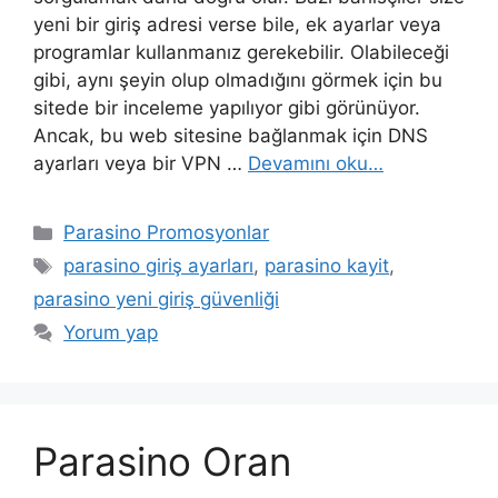
yeni bir giriş adresi verse bile, ek ayarlar veya
programlar kullanmanız gerekebilir. Olabileceği
gibi, aynı şeyin olup olmadığını görmek için bu
sitede bir inceleme yapılıyor gibi görünüyor.
Ancak, bu web sitesine bağlanmak için DNS
ayarları veya bir VPN …
Devamını oku…
Kategoriler
Parasino Promosyonlar
Etiketler
parasino giriş ayarları
,
parasino kayit
,
parasino yeni giriş güvenliği
Yorum yap
Parasino Oran