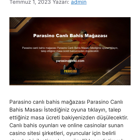
Temmuz 1, 2023
Yazarı:
admin
Parasino canlı bahis mağazası Parasino Canlı
Bahis Masası İstediğiniz oyuna tıklayın, talep
ettiğiniz masa ücreti bakiyenizden düşülecektir.
Canlı bahis oyunları ve online casinolar sunan
casino sitesi şirketleri, oyuncular için belirli