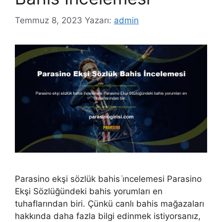
Temmuz 8, 2023
Yazarı:
admin
Parasino ekşi sözlük bahis i̇ncelemesi Parasino
Ekşi Sözlüğündeki bahis yorumları en
tuhaflarından biri. Çünkü canlı bahis mağazaları
hakkında daha fazla bilgi edinmek istiyorsanız,