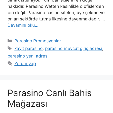
hakkıdır. Parasino Wetten kesinlikle o ofislerden
biri değil. Parasino casino siteleri, üye çekme ve
onları sektörde tutma ilkesine dayanmaktadır. …
Devamını oku…
Kategoriler
Parasino Promosyonlar
Etiketler
kayit parasino
,
parasino mevcut giriş adresi
,
parasino yeni adresi
Yorum yap
Parasino Canlı Bahis
Mağazası