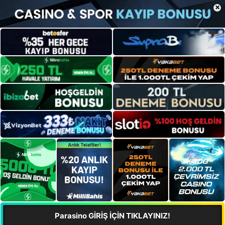
×
Parasino GİRİŞ İÇİN TIKLAYINIZ!