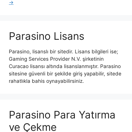
→
Parasino Lisans
Parasino, lisanslı bir sitedir. Lisans bilgileri ise;
Gaming Services Provider N.V. şirketinin
Curacao lisansı altında lisanslanmıştır. Parasino
sitesine güvenli bir şekilde giriş yapabilir, sitede
rahatlıkla bahis oynayabilirsiniz.
Parasino Para Yatırma
ve Çekme