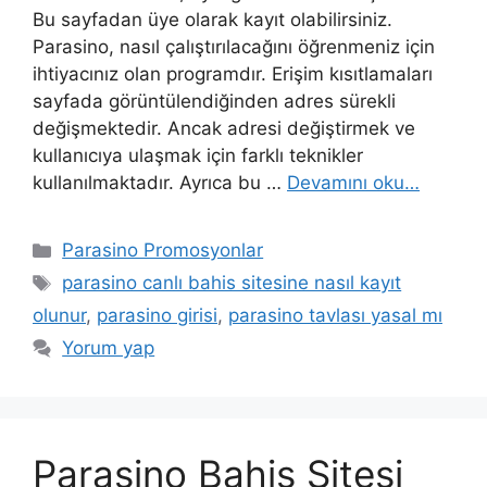
Bu sayfadan üye olarak kayıt olabilirsiniz.
Parasino, nasıl çalıştırılacağını öğrenmeniz için
ihtiyacınız olan programdır. Erişim kısıtlamaları
sayfada görüntülendiğinden adres sürekli
değişmektedir. Ancak adresi değiştirmek ve
kullanıcıya ulaşmak için farklı teknikler
kullanılmaktadır. Ayrıca bu …
Devamını oku…
Kategoriler
Parasino Promosyonlar
Etiketler
parasino canlı bahis sitesine nasıl kayıt
olunur
,
parasino girisi
,
parasino tavlası yasal mı
Yorum yap
Parasino Bahis Sitesi