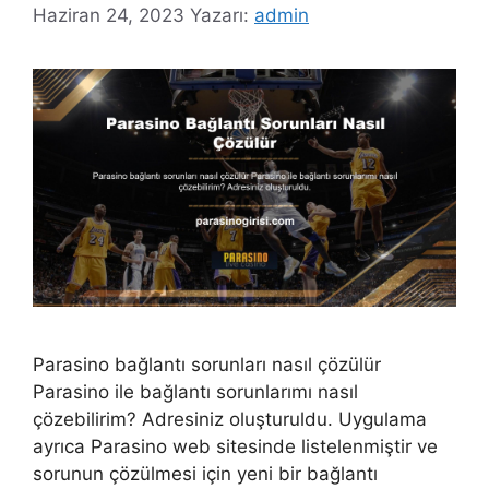
Haziran 24, 2023
Yazarı:
admin
Parasino bağlantı sorunları nasıl çözülür
Parasino ile bağlantı sorunlarımı nasıl
çözebilirim? Adresiniz oluşturuldu. Uygulama
ayrıca Parasino web sitesinde listelenmiştir ve
sorunun çözülmesi için yeni bir bağlantı