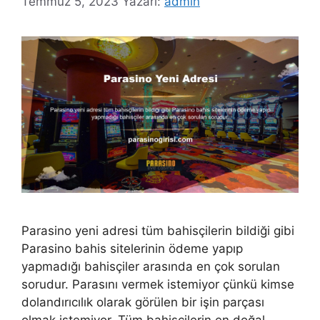
Temmuz 5, 2023
Yazarı:
admin
Parasino yeni adresi tüm bahisçilerin bildiği gibi
Parasino bahis sitelerinin ödeme yapıp
yapmadığı bahisçiler arasında en çok sorulan
sorudur. Parasını vermek istemiyor çünkü kimse
dolandırıcılık olarak görülen bir işin parçası
olmak istemiyor. Tüm bahisçilerin en doğal