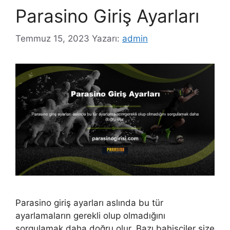
Parasino Giriş Ayarları
Temmuz 15, 2023
Yazarı:
admin
Parasino giriş ayarları aslında bu tür
ayarlamaların gerekli olup olmadığını
sorgulamak daha doğru olur. Bazı bahisçiler size