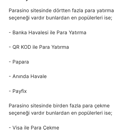
Parasino sitesinde dörtten fazla para yatırma
seçeneği vardır bunlardan en popülerleri ise;
- Banka Havalesi ile Para Yatırma
- QR KOD ile Para Yatırma
- Papara
- Anında Havale
- Payfix
Parasino sitesinde birden fazla para çekme
seçeneği vardır bunlardan en popülerleri ise;
- Visa ile Para Çekme