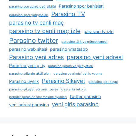
Parasino spor bahisleri
parasino son adres değişikliği
Parasino TV
parasino spor yarışmaları
parasino tv canli maç
parasino tv canli maç izle
parasino tv izle
Parasino twitter
parasino türkiye güncellemesi
parasino web sitesi
parasino whatsapp
Parasino yeni adres
parasino yeni adresi
Parasino yeni giriş
parasino yorum ve şikayetleri
parasino yıllardır aktif alan
parasino çevrimiçi bahis yapma
Parasino Şikayet
Parasino üyelik
parasino şart koşul
parasino şikayet yorumu
parasino şu anki rekoru
twitter parasino
popüler parasino slot makine oyunları
yeni giris parasino
yeni adresi parasino