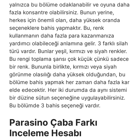
yalnızca bu bölüme odaklanabilir ve oyuna daha
fazla konsantre olabilirsiniz. Bunun yerine,
herkes için önemli olan, daha yüksek oranda
seçeneklere bahis yapmaktır. Bu, renk
kullanmanın daha fazla para kazanmanıza
yardımcı olabileceği anlamına gelir. 3 farklı silah
türü vardır. Bunlar yeşil, kırmızı ve siyah renkler.
Bu rengi toplama şansı çok küçük çünkü sadece
bir renk. Bununla birlikte, kırmızı veya siyah
görünme olasılığı daha yüksek olduğundan, bu
bölüme bahis yapmak her zaman daha fazla kar
elde edecektir. Her iki durumda da aynı sistemi
bir düzine sütun seçeneğine uygulayabilirsiniz.
Bu bölümde 3 bahis seçeneği vardır.
Parasino Çaba Farkı
Inceleme Hesabı