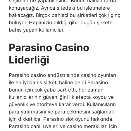
seçimler de yapabilirsiniz. Bunun hakkında da
konuşacağız. Ayrıca sitedeki bu işletmelere
bakacağız. Birçok bahisçi bu şirketleri çok ilginç
buluyor. Hepimizin bildiği gibi, bugün şirkete
bahis yapan kullanıcılar.
Parasino Casino
Liderliği
Parasino casino endüstrisinde casino oyunları
ile en iyi bahis şirketi haline geldi.Parasino
bunun için çok çaba sarf etti, her zaman
kullanıcılarının güvenliğini ilk etapta koydu ve
güvenlik ve otoriteye karar verdi. Kullanıcıların
para yatırmasını ve para çekmesini sağlamak
için dikkatlice. Parasino slot oyunu hakkında.
Parasino canlı üyeleri ve casino meraklıları için