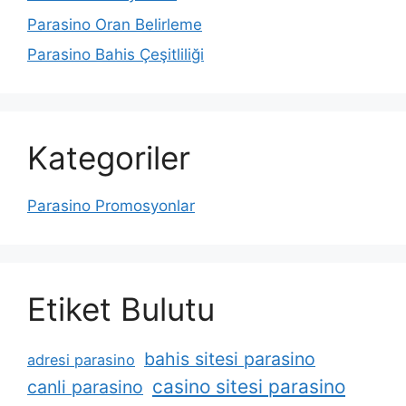
Parasino Oran Belirleme
Parasino Bahis Çeşitliliği
Kategoriler
Parasino Promosyonlar
Etiket Bulutu
bahis sitesi parasino
adresi parasino
casino sitesi parasino
canli parasino