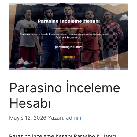
Parasino İnceleme
Hesabı
Mayıs 12, 2026
Yazarı:
admin
Parasino inceleme hesabı Parasino kullanıcı