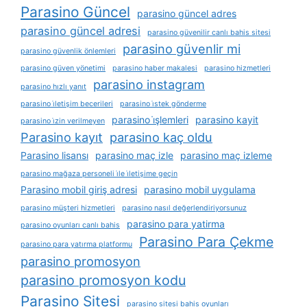
Parasino Güncel
parasino güncel adres
parasino güncel adresi
parasino güvenilir canlı bahis sitesi
parasino güvenlir mi
parasino güvenlik önlemleri
parasino güven yönetimi
parasino haber makalesi
parasino hizmetleri
parasino instagram
parasino hızlı yanıt
parasino i̇letişim becerileri
parasino i̇stek gönderme
parasino i̇şlemleri
parasino kayit
parasino i̇zin verilmeyen
Parasino kayıt
parasino kaç oldu
Parasino lisansı
parasino maç izle
parasino maç izleme
parasino mağaza personeli i̇le i̇letişime geçin
Parasino mobil giriş adresi
parasino mobil uygulama
parasino müşteri hizmetleri
parasino nasıl değerlendiriyorsunuz
parasino para yatirma
parasino oyunları canlı bahis
Parasino Para Çekme
parasino para yatırma platformu
parasino promosyon
parasino promosyon kodu
Parasino Sitesi
parasino sitesi bahis oyunları