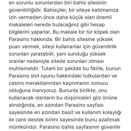
en sorunlu sorunlardan biri bahis sitesinin
güvenilirliğidir. Bahisçiler, bir siteye katılmanıza
izin vermeden önce daha küçük olan önemli
makaleleri nerede bulacağınız gibi hesap
bilgilerini yaparlar. Bu makale bir tür köpek olan
Parasino hakkında. Bir bahis sitesine yüksek
puan vermek, siteyi kullananlar için güvenilirlik
sorunları yaratabilir, yani sunduğu yüksek
oranlar nedeniyle sitede sorunları olması
muhtemeldir. Tutarlı bir şekilde bu fikirle, bunun
Parasino slot oyunu hakkındaki tutkulardan ve
casino meraklılarından kaçınmanın sonucu
olduğuna inanıyoruz. Bununla birlikte, onu
kullanacak olanların bu düşünceleri göz önüne
alındığında, en azından Parasino sayfası
sayesinde en azından basit ve kullanım kolaylığı
ile canlı destek birimi sayesinde bunu azaltmak
mümkündür. Parasino bahis sayfasının güvenilir