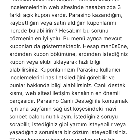
incelemelerinin web sitesinde hesabınızda 3
farklı açık kupon vardır. Parasino kazandığım,
kaybettiğim veya satın aldığım kuponlarımı
nerede bulabilirim? Hesabım bu sorunu
çözmenin en iyi yolu. Bu menü ayrıca mevcut
kuponları da göstermektedir. Hesap menüsüne,
ardından kupon bölümüne, ardından istediğiniz
kupon veya ekibi tıklayarak hızlı bilgi
alabilirsiniz. Kuponlarınızın Parasino kullanıcı
incelemelerini nasıl etkilediğini görebilir ve
bunlar hakkında bilgi alabilirsiniz. Canlı destek
kısmı, web sitesi iletişim kanalının en önemli
parçasıdır. Parasino Canlı Desteği ile konuşmak
için ana sayfanın sağ üst köşesindeki mavi
sohbet balonunu tıklayın. İstediğiniz soruyu
sorabilir, istediğiniz gibi yardım isteyebilir veya
yaşadığınız sorunlara bir çözüm isteyebilirsiniz.