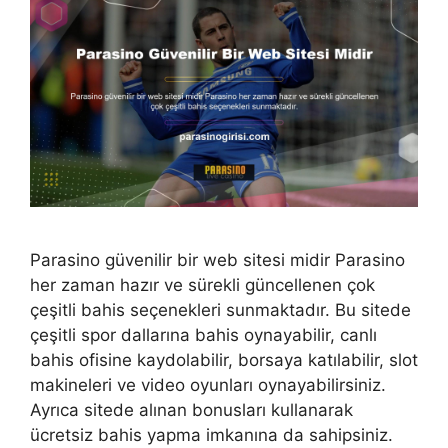
Parasino güvenilir bir web sitesi midir Parasino
her zaman hazır ve sürekli güncellenen çok
çeşitli bahis seçenekleri sunmaktadır. Bu sitede
çeşitli spor dallarına bahis oynayabilir, canlı
bahis ofisine kaydolabilir, borsaya katılabilir, slot
makineleri ve video oyunları oynayabilirsiniz.
Ayrıca sitede alınan bonusları kullanarak
ücretsiz bahis yapma imkanına da sahipsiniz.