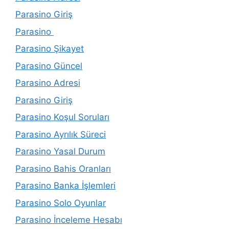
Parasino Giriş
Parasino
Parasino Şikayet
Parasino Güncel
Parasino Adresi
Parasino Giriş
Parasino Koşul Soruları
Parasino Ayrılık Süreci
Parasino Yasal Durum
Parasino Bahis Oranları
Parasino Banka İşlemleri
Parasino Solo Oyunlar
Parasino İnceleme Hesabı