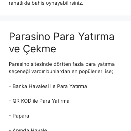
rahatlıkla bahis oynayabilirsiniz.
Parasino Para Yatırma
ve Çekme
Parasino sitesinde dörtten fazla para yatırma
seçeneği vardır bunlardan en popülerleri ise;
- Banka Havalesi ile Para Yatırma
- QR KOD ile Para Yatırma
- Papara
- Anında Havale