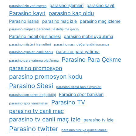
parasino i̇şlemleri
parasino kayit
parasino i̇zin verilmeyen
Parasino kayıt
parasino kaç oldu
Parasino lisansı
parasino maç izle
parasino maç izleme
parasino mağaza personeli i̇le i̇letişime geçin
Parasino mobil giriş adresi
parasino mobil uygulama
parasino müşteri hizmetleri
parasino nasıl değerlendiriyorsunuz
parasino para yatirma
parasino oyunları canlı bahis
Parasino Para Çekme
parasino para yatırma platformu
parasino promosyon
parasino promosyon kodu
Parasino Sitesi
parasino sitesi bahis oyunları
Parasino spor bahisleri
parasino son adres değişikliği
Parasino TV
parasino spor yarışmaları
parasino tv canli maç
parasino tv canli maç izle
parasino tv izle
Parasino twitter
parasino türkiye güncellemesi