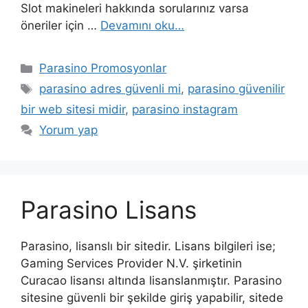
Slot makineleri hakkında sorularınız varsa
öneriler için …
Devamını oku…
Kategoriler
Parasino Promosyonlar
Etiketler
parasino adres güvenli mi
,
parasino güvenilir
bir web sitesi midir
,
parasino instagram
Yorum yap
Parasino Lisans
Parasino, lisanslı bir sitedir. Lisans bilgileri ise;
Gaming Services Provider N.V. şirketinin
Curacao lisansı altında lisanslanmıştır. Parasino
sitesine güvenli bir şekilde giriş yapabilir, sitede