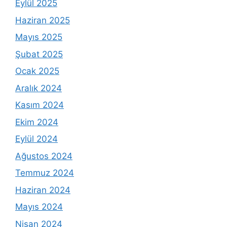
Eylül 2025
Haziran 2025
Mayıs 2025
Şubat 2025
Ocak 2025
Aralık 2024
Kasım 2024
Ekim 2024
Eylül 2024
Ağustos 2024
Temmuz 2024
Haziran 2024
Mayıs 2024
Nisan 2024