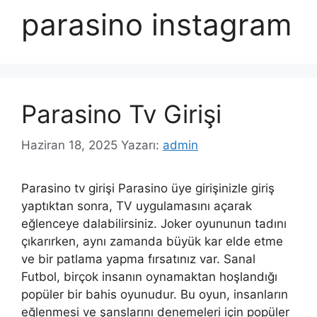
parasino instagram
Parasino Tv Girişi
Haziran 18, 2025
Yazarı:
admin
Parasino tv girişi Parasino üye girişinizle giriş
yaptıktan sonra, TV uygulamasını açarak
eğlenceye dalabilirsiniz. Joker oyununun tadını
çıkarırken, aynı zamanda büyük kar elde etme
ve bir patlama yapma fırsatınız var. Sanal
Futbol, birçok insanın oynamaktan hoşlandığı
popüler bir bahis oyunudur. Bu oyun, insanların
eğlenmesi ve şanslarını denemeleri için popüler