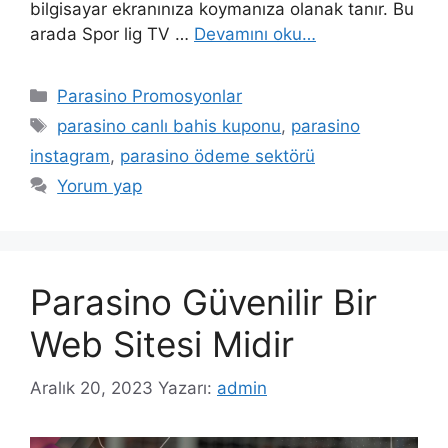
bilgisayar ekranınıza koymanıza olanak tanır. Bu
arada Spor lig TV …
Devamını oku…
Kategoriler
Parasino Promosyonlar
Etiketler
parasino canlı bahis kuponu
,
parasino
instagram
,
parasino ödeme sektörü
Yorum yap
Parasino Güvenilir Bir
Web Sitesi Midir
Aralık 20, 2023
Yazarı:
admin