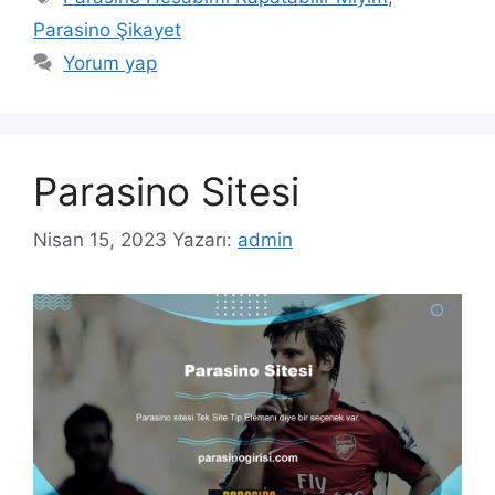
Parasino Şikayet
Yorum yap
Parasino Sitesi
Nisan 15, 2023
Yazarı:
admin