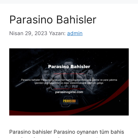
Parasino Bahisler
Nisan 29, 2023
Yazarı:
admin
Parasino bahisler Parasino oynanan tüm bahis