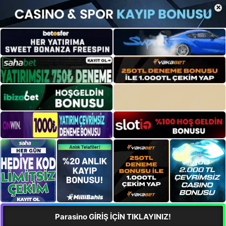
×
Parasino GİRİŞ İÇİN TIKLAYINIZ!