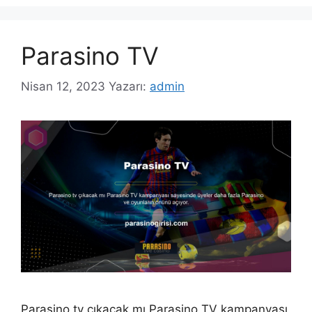
Parasino TV
Nisan 12, 2023
Yazarı:
admin
Parasino tv çıkacak mı Parasino TV kampanyası