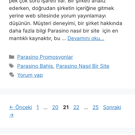
pek çok soru işareti var. Bir şirketi analiz
ederken, doğrudan şirketin içeriğine gitmek
yerine web sitesinde yorum yayınlamayı
düşünün. Müşteri deneyimi, bir şirket hakkında
daha fazla bilgi Parasino nasıl bir site için en
mantıklı kaynaktır, bu …
Devamını oku…
Kategoriler
Parasino Promosyonlar
Etiketler
Parasino Bahis
,
Parasino Nasıl Bir Site
Yorum yap
Sayfa
Sayfa
Sayfa
Sayfa
Sayfa
←
Önceki
1
…
20
21
22
…
25
Sonraki
→