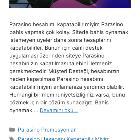
Parasino hesabımı kapatabilir miyim Parasino
bahis yapmak çok kolay. Sitede bahis oynamak
istemeyen üyeler daha sonra hesaplarını
kapatabilirler. Bunun için canlı destek
uygulaması üzerinden siteye Parasino
hesabınızın kapatılması talebini iletmeniz
gerekmektedir. Müşteri Desteği, hesabınızın
neden kapatılması Parasino hesabımı
kapatabilir miyim anlamanıza yardımcı olabilir.
Herhangi bir memnuniyetsizliğiniz varsa, bunu
çözmek için bir çözüm sunacağız. Bahis
oynamak …
Devamını oku…
Kategoriler
Parasino Promosyonlar
Etiketler
Parasino Hesabımı Kapatabilir Miyim
,