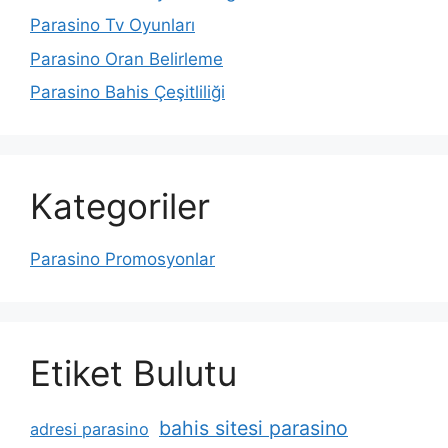
Parasino Tv Oyunları
Parasino Oran Belirleme
Parasino Bahis Çeşitliliği
Kategoriler
Parasino Promosyonlar
Etiket Bulutu
bahis sitesi parasino
adresi parasino