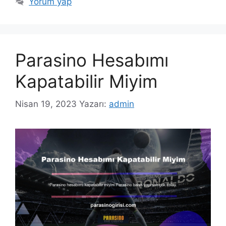
Yorum yap
Parasino Hesabımı
Kapatabilir Miyim
Nisan 19, 2023
Yazarı:
admin