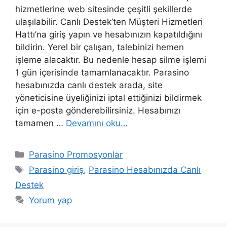
hizmetlerine web sitesinde çeşitli şekillerde
ulaşılabilir. Canlı Destek’ten Müşteri Hizmetleri
Hattı’na giriş yapın ve hesabınızın kapatıldığını
bildirin. Yerel bir çalışan, talebinizi hemen
işleme alacaktır. Bu nedenle hesap silme işlemi
1 gün içerisinde tamamlanacaktır. Parasino
hesabınızda canlı destek arada, site
yöneticisine üyeliğinizi iptal ettiğinizi bildirmek
için e-posta gönderebilirsiniz. Hesabınızı
tamamen …
Devamını oku…
Kategoriler
Parasino Promosyonlar
Etiketler
Parasino giriş
,
Parasino Hesabınızda Canlı
Destek
Yorum yap