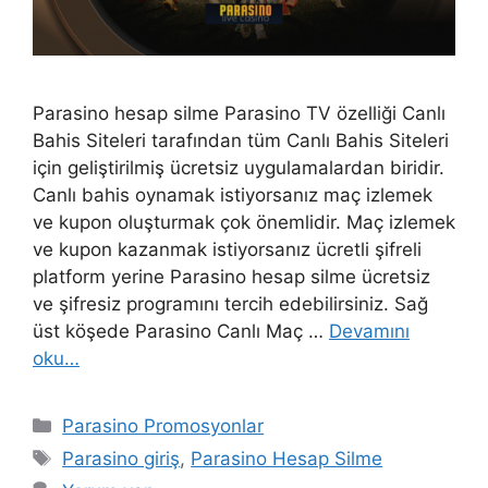
Parasino hesap silme Parasino TV özelliği Canlı
Bahis Siteleri tarafından tüm Canlı Bahis Siteleri
için geliştirilmiş ücretsiz uygulamalardan biridir.
Canlı bahis oynamak istiyorsanız maç izlemek
ve kupon oluşturmak çok önemlidir. Maç izlemek
ve kupon kazanmak istiyorsanız ücretli şifreli
platform yerine Parasino hesap silme ücretsiz
ve şifresiz programını tercih edebilirsiniz. Sağ
üst köşede Parasino Canlı Maç …
Devamını
oku…
Kategoriler
Parasino Promosyonlar
Etiketler
Parasino giriş
,
Parasino Hesap Silme