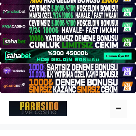
İçeriğe
atla
Menü