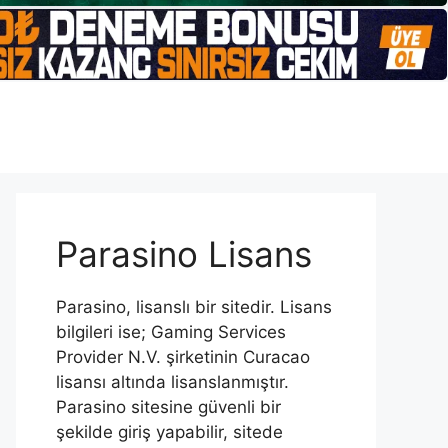
Parasino Lisans
Parasino, lisanslı bir sitedir. Lisans
bilgileri ise; Gaming Services
Provider N.V. şirketinin Curacao
lisansı altında lisanslanmıştır.
Parasino sitesine güvenli bir
şekilde giriş yapabilir, sitede