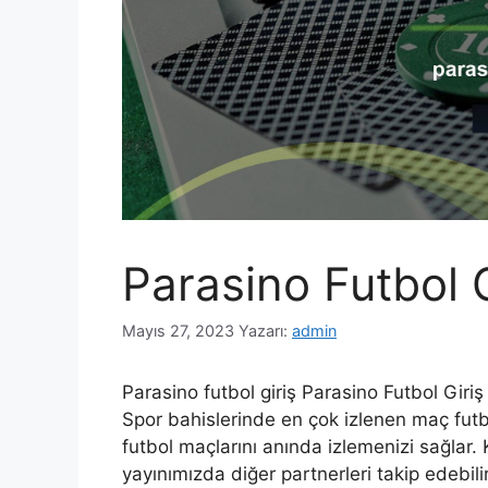
Parasino Futbol G
Mayıs 27, 2023
Yazarı:
admin
Parasino futbol giriş Parasino Futbol Giri
Spor bahislerinde en çok izlenen maç futb
futbol maçlarını anında izlemenizi sağlar
yayınımızda diğer partnerleri takip edebilir