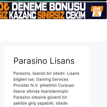
Parasino Lisans
Parasino, lisanslı bir sitedir. Lisans
bilgileri ise; Gaming Services
Provider N.V. şirketinin Curacao
lisansı altında lisanslanmıştır.
Parasino sitesine güvenli bir
şekilde giriş yapabilir, sitede