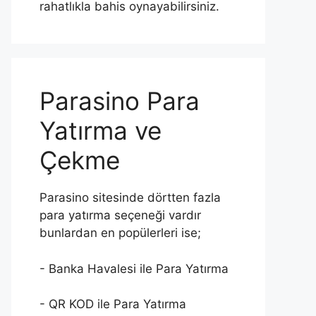
rahatlıkla bahis oynayabilirsiniz.
Parasino Para
Yatırma ve
Çekme
Parasino sitesinde dörtten fazla
para yatırma seçeneği vardır
bunlardan en popülerleri ise;
- Banka Havalesi ile Para Yatırma
- QR KOD ile Para Yatırma