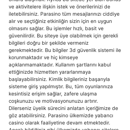
ve aktivitelere ilişkin istek ve önerilerinizi de
iletebilirsiniz. Parasino tüm mesajlarınızı ciddiye
alır ve seçtiğiniz etkinliğin sizin için en uygun
olmasını sağlar. Bu işlemler hızlı, basit ve
güvenilirdir. Bu siteye üye olabilmek için gerekli
bilgileri doğru bir şekilde vermeniz
gerekmektedir. Bu bilgiler 3d güvenlik sistemi ile
korunmaktadır ve hiç kimseye
açıklanmamaktadır. Kullanım şartlarını kabul
ettiğinizde hizmetten yararlanmaya
başlayabilirsiniz. Kimlik bilgileriniz başarıyla
sisteme giriş yapılmıştır. Bu, tüm oyunlarınıza
kesintisiz erişim sağlar, zafere ulaşma
coşkunuzu ve motivasyonunuzu artırır.
Dilerseniz üyelik sürecini anlatan içeriğimize de
göz atabilirsiniz. Parasino ülkemizde yabancı
casino olarak faaliyetine devam etmektedir.