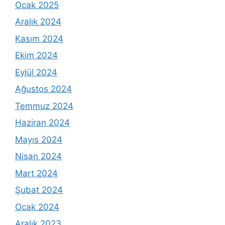
Ocak 2025
Aralık 2024
Kasım 2024
Ekim 2024
Eylül 2024
Ağustos 2024
Temmuz 2024
Haziran 2024
Mayıs 2024
Nisan 2024
Mart 2024
Şubat 2024
Ocak 2024
Aralık 2023