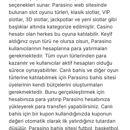
seçenekleri sunar. Parasino web sitesinde
bulunan slot oyunu türleri, klasik slotlar, VIP
slotlar, 3D slotlar, jackpotlar ve yeni slotlar gibi
başlıklar altında kategorize edilmiştir. Casino
hesabı olan herkes bu oyuna katılabilir. Keyif
aldığınız oyun türü ne olursa olsun, Parasino
kullanıcılarının hesaplarına para yatırmaları
gerekmektedir. Tüm oyun türlerinden para
kazanılır ve kullanıcılar aktif hesapları olduğu
sürece oynayabilirler. Canlı bahis ve diğer oyun
türlerine katılabilmek için Parasino bahis sitesi
üyelerinin kendi bütçelerini oluşturmaları
gerekmektedir. Bunu gerçekleştirmek için
hesabınıza para yatırıp Parasino hesabınıza
yükleyerek para transferi yapabilirsiniz. Canlı
bahis için bir kupon kullandığınızda kuponun
değeri otomatik olarak ilk yatırdığınız tutardan
düşülür. Parasino bahis sitesi futbol, ​​basketbol, ​​