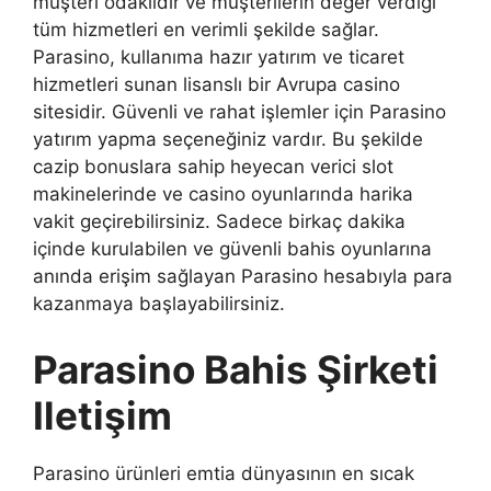
müşteri odaklıdır ve müşterilerin değer verdiği
tüm hizmetleri en verimli şekilde sağlar.
Parasino, kullanıma hazır yatırım ve ticaret
hizmetleri sunan lisanslı bir Avrupa casino
sitesidir. Güvenli ve rahat işlemler için Parasino
yatırım yapma seçeneğiniz vardır. Bu şekilde
cazip bonuslara sahip heyecan verici slot
makinelerinde ve casino oyunlarında harika
vakit geçirebilirsiniz. Sadece birkaç dakika
içinde kurulabilen ve güvenli bahis oyunlarına
anında erişim sağlayan Parasino hesabıyla para
kazanmaya başlayabilirsiniz.
Parasino Bahis Şirketi
Iletişim
Parasino ürünleri emtia dünyasının en sıcak