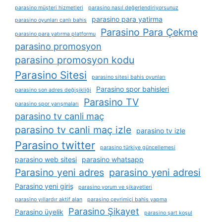
parasino müşteri hizmetleri
parasino nasıl değerlendiriyorsunuz
parasino para yatirma
parasino oyunları canlı bahis
Parasino Para Çekme
parasino para yatırma platformu
parasino promosyon
parasino promosyon kodu
Parasino Sitesi
parasino sitesi bahis oyunları
Parasino spor bahisleri
parasino son adres değişikliği
Parasino TV
parasino spor yarışmaları
parasino tv canli maç
parasino tv canli maç izle
parasino tv izle
Parasino twitter
parasino türkiye güncellemesi
parasino web sitesi
parasino whatsapp
Parasino yeni adres
parasino yeni adresi
Parasino yeni giriş
parasino yorum ve şikayetleri
parasino yıllardır aktif alan
parasino çevrimiçi bahis yapma
Parasino Şikayet
Parasino üyelik
parasino şart koşul