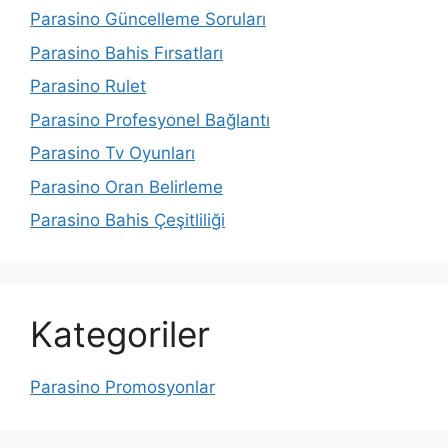
Parasino Güncelleme Soruları
Parasino Bahis Fırsatları
Parasino Rulet
Parasino Profesyonel Bağlantı
Parasino Tv Oyunları
Parasino Oran Belirleme
Parasino Bahis Çeşitliliği
Kategoriler
Parasino Promosyonlar