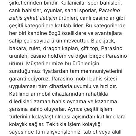
şirketlerinden biridir. Kullanıcılar spor bahisleri,
canlı bahisler, oyunlar, sanal sporlar,
Parasino
bahis şirketi iletişim
ürünleri, canlı casinolar gibi
çeşitli kategorilere katılabilirler. Bu kategorilerde
her biri kendine özgü özelliklere ve avantajlara
sahip çok sayıda ürün mevcuttur. Blackjack,
bakara, rulet, dragon kaplan, çift top, Parasino
ürünleri, casino hold’em ve diğer birçok Parasino
ürünü. Müşterilerimize bu ürünler için
sunduğumuz fiyatlardan tam memnuniyetlerini
garanti ediyoruz. Parasino mobil bahis sitesi
uygulaması tüm cihazlarla uyumlu ve hızlıdır.
Katılımcılar mobil cihazlarından rahatlıkla
diledikleri zaman bahis oynama ve kazanma
şansına sahip oluyorlar. Ayrıca çeşitli işlem
türlerinin kolaylaştırılması açısından katılımcılara
kolaylık sağlar. Tek tıkla işlem kolaylığı
sayesinde tüm alışverişlerinizi tablet veya akıllı