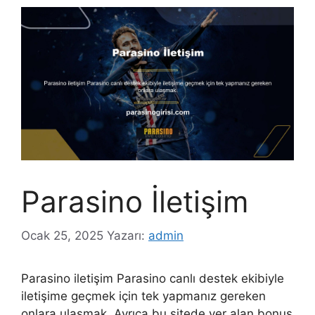
Parasino İletişim
Ocak 25, 2025
Yazarı:
admin
Parasino iletişim Parasino canlı destek ekibiyle
iletişime geçmek için tek yapmanız gereken
onlara ulaşmak. Ayrıca bu sitede yer alan bonus