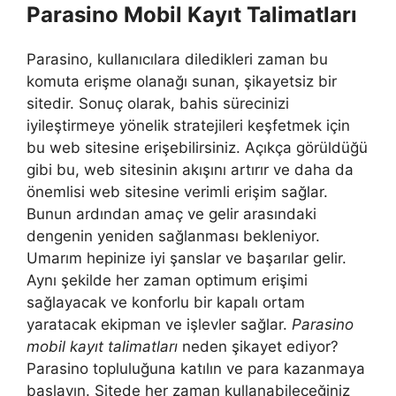
Parasino Mobil Kayıt Talimatları
Parasino, kullanıcılara diledikleri zaman bu
komuta erişme olanağı sunan, şikayetsiz bir
sitedir. Sonuç olarak, bahis sürecinizi
iyileştirmeye yönelik stratejileri keşfetmek için
bu web sitesine erişebilirsiniz. Açıkça görüldüğü
gibi bu, web sitesinin akışını artırır ve daha da
önemlisi web sitesine verimli erişim sağlar.
Bunun ardından amaç ve gelir arasındaki
dengenin yeniden sağlanması bekleniyor.
Umarım hepinize iyi şanslar ve başarılar gelir.
Aynı şekilde her zaman optimum erişimi
sağlayacak ve konforlu bir kapalı ortam
yaratacak ekipman ve işlevler sağlar.
Parasino
mobil kayıt talimatları
neden şikayet ediyor?
Parasino topluluğuna katılın ve para kazanmaya
başlayın. Sitede her zaman kullanabileceğiniz