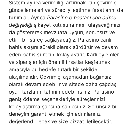
Sistem ayrıca verimliliği artırmak için çevrimiçi
güncellemeleri ve süreç iyileştirme fırsatlarını da
tanımlar. Ayrıca
Parasino e postası son adres
değişikliği
şikayet kutusuna nasıl ulaşacağımızı
da göstererek mevzuata uygun, sorunsuz ve
etkin bir süreç sağlayacağız. Parasino canlı
bahis akışını sürekli olarak sürdürür ve devam
eden bahis sürecini kolaylaştırır. Kârlı eylemler
ve siparişler için önemli fırsatlar keşfetmek
amacıyla bu hedefe tutarlı bir şekilde
ulaşılmalıdır. Çevrimiçi aşamadan bağımsız
olarak devam edebilir ve sitede daha çağdaş
oyun tarzlarını tahmin edebilirsiniz. Parasino
geniş ödeme seçenekleriyle süreçlerinizi
kolaylaştırma şansına sahipsiniz. Sorunsuz bir
deneyim garanti etmek için adımlarınız
değerlendirilecek ve size bizzat iletilecektir.