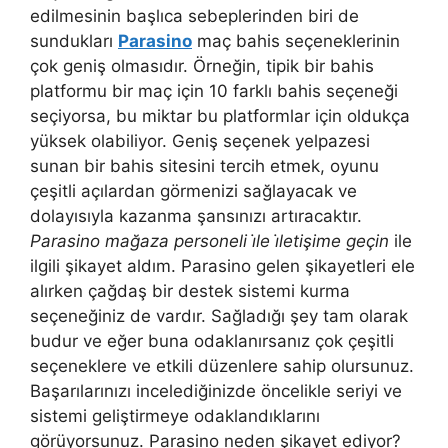
edilmesinin başlıca sebeplerinden biri de
sundukları
Parasino
maç bahis seçeneklerinin
çok geniş olmasıdır. Örneğin, tipik bir bahis
platformu bir maç için 10 farklı bahis seçeneği
seçiyorsa, bu miktar bu platformlar için oldukça
yüksek olabiliyor. Geniş seçenek yelpazesi
sunan bir bahis sitesini tercih etmek, oyunu
çeşitli açılardan görmenizi sağlayacak ve
dolayısıyla kazanma şansınızı artıracaktır.
Parasino mağaza personeli i̇le i̇letişime geçin
ile
ilgili şikayet aldım. Parasino gelen şikayetleri ele
alırken çağdaş bir destek sistemi kurma
seçeneğiniz de vardır. Sağladığı şey tam olarak
budur ve eğer buna odaklanırsanız çok çeşitli
seçeneklere ve etkili düzenlere sahip olursunuz.
Başarılarınızı incelediğinizde öncelikle seriyi ve
sistemi geliştirmeye odaklandıklarını
görüyorsunuz. Parasino neden şikayet ediyor?