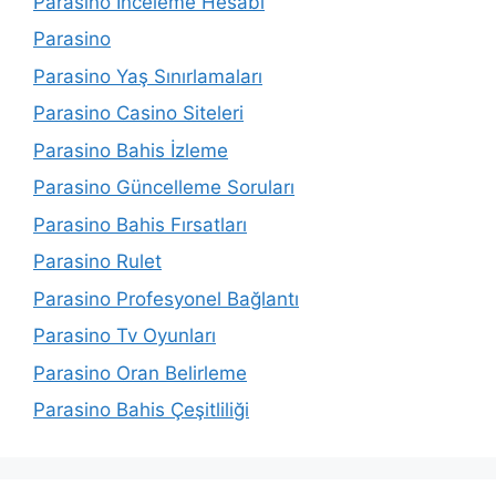
Parasino İnceleme Hesabı
Parasino
Parasino Yaş Sınırlamaları
Parasino Casino Siteleri
Parasino Bahis İzleme
Parasino Güncelleme Soruları
Parasino Bahis Fırsatları
Parasino Rulet
Parasino Profesyonel Bağlantı
Parasino Tv Oyunları
Parasino Oran Belirleme
Parasino Bahis Çeşitliliği