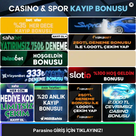
×
Parasino GİRİŞ İÇİN TIKLAYINIZ!