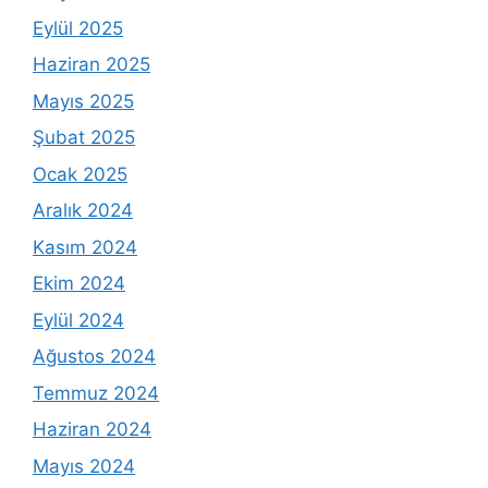
Eylül 2025
Haziran 2025
Mayıs 2025
Şubat 2025
Ocak 2025
Aralık 2024
Kasım 2024
Ekim 2024
Eylül 2024
Ağustos 2024
Temmuz 2024
Haziran 2024
Mayıs 2024