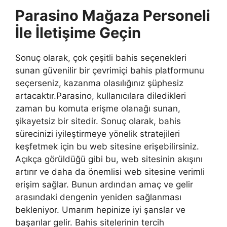
Parasino Mağaza Personeli
İle İletişime Geçin
Sonuç olarak, çok çeşitli bahis seçenekleri
sunan güvenilir bir çevrimiçi bahis platformunu
seçerseniz, kazanma olasılığınız şüphesiz
artacaktır.Parasino, kullanıcılara diledikleri
zaman bu komuta erişme olanağı sunan,
şikayetsiz bir sitedir. Sonuç olarak, bahis
sürecinizi iyileştirmeye yönelik stratejileri
keşfetmek için bu web sitesine erişebilirsiniz.
Açıkça görüldüğü gibi bu, web sitesinin akışını
artırır ve daha da önemlisi web sitesine verimli
erişim sağlar. Bunun ardından amaç ve gelir
arasındaki dengenin yeniden sağlanması
bekleniyor. Umarım hepinize iyi şanslar ve
başarılar gelir. Bahis sitelerinin tercih