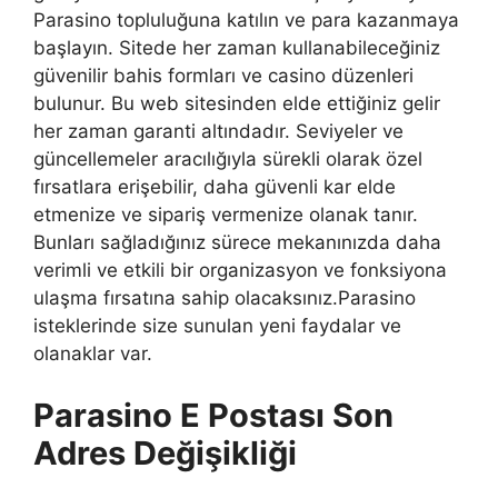
Parasino topluluğuna katılın ve para kazanmaya
başlayın. Sitede her zaman kullanabileceğiniz
güvenilir bahis formları ve casino düzenleri
bulunur. Bu web sitesinden elde ettiğiniz gelir
her zaman garanti altındadır. Seviyeler ve
güncellemeler aracılığıyla sürekli olarak özel
fırsatlara erişebilir, daha güvenli kar elde
etmenize ve sipariş vermenize olanak tanır.
Bunları sağladığınız sürece mekanınızda daha
verimli ve etkili bir organizasyon ve fonksiyona
ulaşma fırsatına sahip olacaksınız.Parasino
isteklerinde size sunulan yeni faydalar ve
olanaklar var.
Parasino E Postası Son
Adres Değişikliği