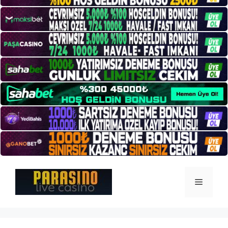
İçeriğe
atla
Menü