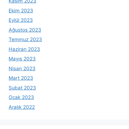
Kasım 2023
Ekim 2023
Eylül 2023
Ağustos 2023
Temmuz 2023
Haziran 2023
Mayıs 2023
Nisan 2023
Mart 2023
Şubat 2023
Ocak 2023
Aralık 2022