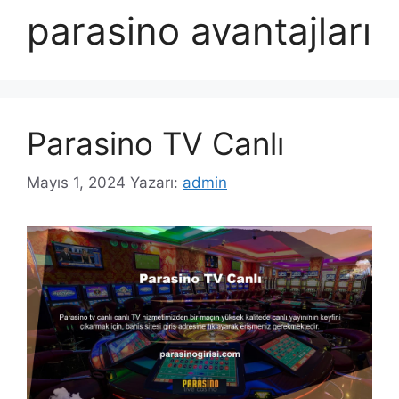
parasino avantajları
Parasino TV Canlı
Mayıs 1, 2024
Yazarı:
admin