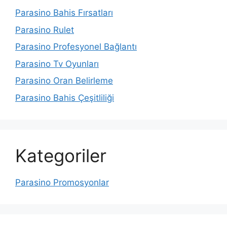
Parasino Bahis Fırsatları
Parasino Rulet
Parasino Profesyonel Bağlantı
Parasino Tv Oyunları
Parasino Oran Belirleme
Parasino Bahis Çeşitliliği
Kategoriler
Parasino Promosyonlar