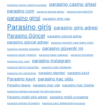
parasino casino sitesi
parasino casino ruletinin kuralları
parasino com
parasino eposta adresi
parasino erişilebilirlik
parasino girisi
parasino giris yap
Parasino giriş
parasino giriş adresi
Parasino Güncel
parasino güncel adres
parasino güncel adresi
parasino güvenilir canlı bahis sitesi
parasino güvenlir mi
parasino güvenlik önlemleri
parasino güven yönetimi
parasino haber makalesi
parasino hizmetleri
parasino instagram
parasino hızlı yanıt
parasino i̇letişim becerileri
parasino i̇stek gönderme
parasino i̇şlemleri
parasino kayit
parasino i̇zin verilmeyen
Parasino kayıt
parasino kaç oldu
Parasino lisansı
parasino maç izle
parasino maç izleme
parasino mağaza personeli i̇le i̇letişime geçin
Parasino mobil giriş adresi
parasino mobil uygulama
parasino müşteri hizmetleri
parasino nasıl değerlendiriyorsunuz