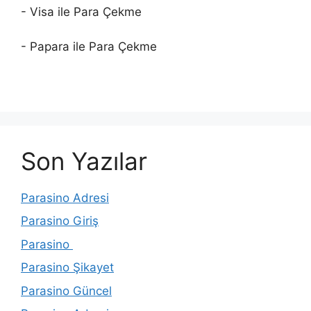
- Visa ile Para Çekme
- Papara ile Para Çekme
Son Yazılar
Parasino Adresi
Parasino Giriş
Parasino
Parasino Şikayet
Parasino Güncel