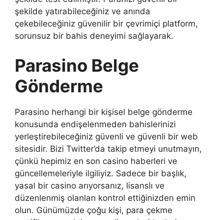
şekilde yatırabileceğiniz ve anında
çekebileceğiniz güvenilir bir çevrimiçi platform,
sorunsuz bir bahis deneyimi sağlayarak.
Parasino Belge
Gönderme
Parasino herhangi bir kişisel belge gönderme
konusunda endişelenmeden bahislerinizi
yerleştirebileceğiniz güvenli ve güvenli bir web
sitesidir. Bizi Twitter’da takip etmeyi unutmayın,
çünkü hepimiz en son casino haberleri ve
güncellemeleriyle ilgiliyiz. Sadece bir başlık,
yasal bir casino arıyorsanız, lisanslı ve
düzenlenmiş olanları kontrol ettiğinizden emin
olun. Günümüzde çoğu kişi, para çekme