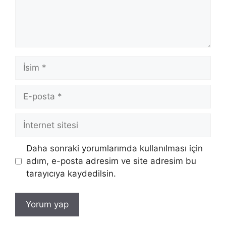
İsim
E-
posta
İnternet
sitesi
Daha sonraki yorumlarımda kullanılması için
adım, e-posta adresim ve site adresim bu
tarayıcıya kaydedilsin.