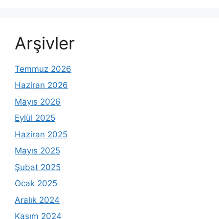
Arşivler
Temmuz 2026
Haziran 2026
Mayıs 2026
Eylül 2025
Haziran 2025
Mayıs 2025
Şubat 2025
Ocak 2025
Aralık 2024
Kasım 2024