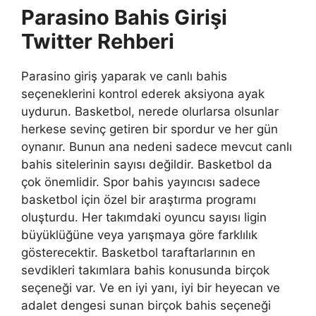
Parasino Bahis Girişi
Twitter Rehberi
Parasino giriş yaparak ve canlı bahis
seçeneklerini kontrol ederek aksiyona ayak
uydurun. Basketbol, nerede olurlarsa olsunlar
herkese sevinç getiren bir spordur ve her gün
oynanır. Bunun ana nedeni sadece mevcut canlı
bahis sitelerinin sayısı değildir. Basketbol da
çok önemlidir. Spor bahis yayıncısı sadece
basketbol için özel bir araştırma programı
oluşturdu. Her takımdaki oyuncu sayısı ligin
büyüklüğüne veya yarışmaya göre farklılık
gösterecektir. Basketbol taraftarlarının en
sevdikleri takımlara bahis konusunda birçok
seçeneği var. Ve en iyi yanı, iyi bir heyecan ve
adalet dengesi sunan birçok bahis seçeneği