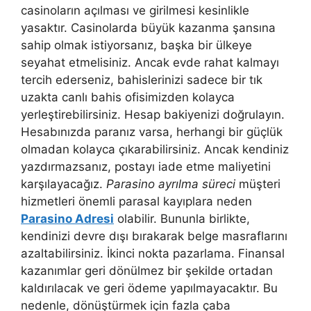
casinoların açılması ve girilmesi kesinlikle
yasaktır. Casinolarda büyük kazanma şansına
sahip olmak istiyorsanız, başka bir ülkeye
seyahat etmelisiniz. Ancak evde rahat kalmayı
tercih ederseniz, bahislerinizi sadece bir tık
uzakta canlı bahis ofisimizden kolayca
yerleştirebilirsiniz. Hesap bakiyenizi doğrulayın.
Hesabınızda paranız varsa, herhangi bir güçlük
olmadan kolayca çıkarabilirsiniz. Ancak kendiniz
yazdırmazsanız, postayı iade etme maliyetini
karşılayacağız.
Parasino ayrılma süreci
müşteri
hizmetleri önemli parasal kayıplara neden
Parasino Adresi
olabilir. Bununla birlikte,
kendinizi devre dışı bırakarak belge masraflarını
azaltabilirsiniz. İkinci nokta pazarlama. Finansal
kazanımlar geri dönülmez bir şekilde ortadan
kaldırılacak ve geri ödeme yapılmayacaktır. Bu
nedenle, dönüştürmek için fazla çaba