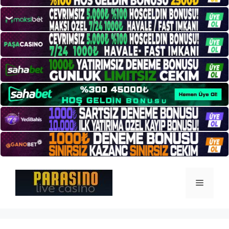
İçeriğe
atla
Menü