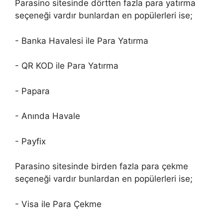
Parasino sitesinde dörtten fazla para yatırma
seçeneği vardır bunlardan en popülerleri ise;
- Banka Havalesi ile Para Yatırma
- QR KOD ile Para Yatırma
- Papara
- Anında Havale
- Payfix
Parasino sitesinde birden fazla para çekme
seçeneği vardır bunlardan en popülerleri ise;
- Visa ile Para Çekme