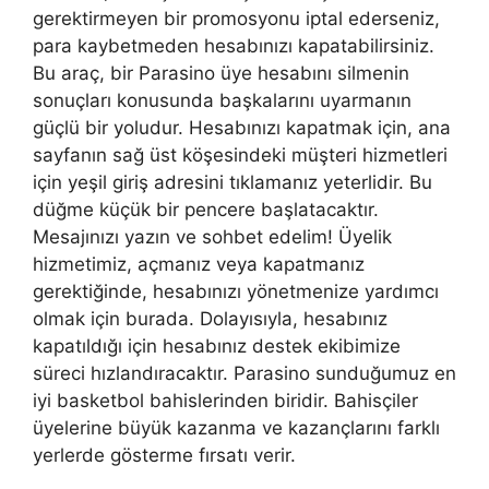
gerektirmeyen bir promosyonu iptal ederseniz,
para kaybetmeden hesabınızı kapatabilirsiniz.
Bu araç, bir Parasino üye hesabını silmenin
sonuçları konusunda başkalarını uyarmanın
güçlü bir yoludur. Hesabınızı kapatmak için, ana
sayfanın sağ üst köşesindeki müşteri hizmetleri
için yeşil giriş adresini tıklamanız yeterlidir. Bu
düğme küçük bir pencere başlatacaktır.
Mesajınızı yazın ve sohbet edelim! Üyelik
hizmetimiz, açmanız veya kapatmanız
gerektiğinde, hesabınızı yönetmenize yardımcı
olmak için burada. Dolayısıyla, hesabınız
kapatıldığı için hesabınız destek ekibimize
süreci hızlandıracaktır. Parasino sunduğumuz en
iyi basketbol bahislerinden biridir. Bahisçiler
üyelerine büyük kazanma ve kazançlarını farklı
yerlerde gösterme fırsatı verir.