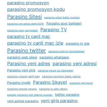
parasino promosyon
parasino promosyon kodu
Parasino Sitesi
parasino sitesi bahis oyunları
Parasino spor bahisleri
parasino son adres değişikliği
Parasino TV
parasino spor yarışmaları
parasino tv canli maç
parasino tv canli maç izle
parasino tv izle
Parasino twitter
parasino türkiye güncellemesi
parasino web sitesi
parasino whatsapp
Parasino yeni adres
parasino yeni adresi
Parasino yeni giriş
parasino yorum ve şikayetleri
parasino yıllardır aktif alan
parasino çevrimiçi bahis yapma
Parasino Şikayet
Parasino üyelik
parasino şart koşul
parasino şikayet yorumu
parasino şu anki rekoru
twitter parasino
popüler parasino slot makine oyunları
yeni giris parasino
yeni adresi parasino