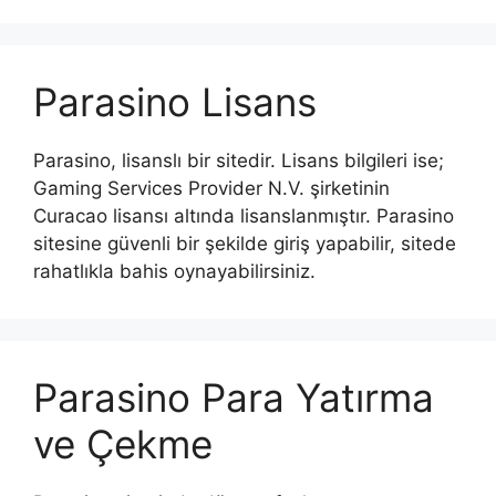
Parasino Lisans
Parasino, lisanslı bir sitedir. Lisans bilgileri ise;
Gaming Services Provider N.V. şirketinin
Curacao lisansı altında lisanslanmıştır. Parasino
sitesine güvenli bir şekilde giriş yapabilir, sitede
rahatlıkla bahis oynayabilirsiniz.
Parasino Para Yatırma
ve Çekme