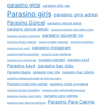
parasino girisi
parasino giris yap
Parasino giriş
parasino giriş adresi
Parasino Güncel
parasino güncel adres
parasino güncel adresi
parasino güvenilir canlı bahis sitesi
parasino güvenlir mi
parasino güvenlik önlemleri
parasino güven yönetimi
parasino haber makalesi
parasino hizmetleri
parasino instagram
parasino hızlı yanıt
parasino i̇letişim becerileri
parasino i̇stek gönderme
parasino i̇şlemleri
parasino kayit
parasino i̇zin verilmeyen
Parasino kayıt
parasino kaç oldu
Parasino lisansı
parasino maç izle
parasino maç izleme
parasino mağaza personeli i̇le i̇letişime geçin
Parasino mobil giriş adresi
parasino mobil uygulama
parasino müşteri hizmetleri
parasino nasıl değerlendiriyorsunuz
parasino para yatirma
parasino oyunları canlı bahis
Parasino Para Çekme
parasino para yatırma platformu