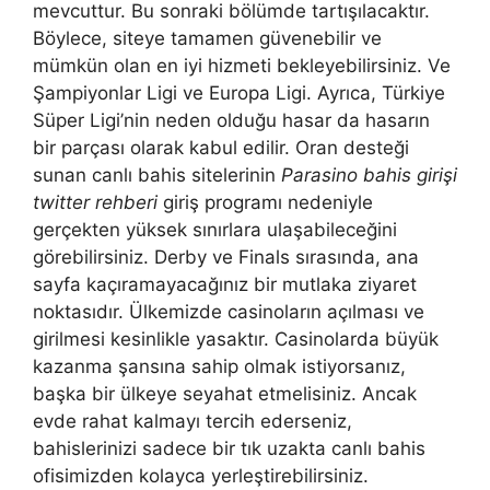
mevcuttur. Bu sonraki bölümde tartışılacaktır.
Böylece, siteye tamamen güvenebilir ve
mümkün olan en iyi hizmeti bekleyebilirsiniz. Ve
Şampiyonlar Ligi ve Europa Ligi. Ayrıca, Türkiye
Süper Ligi’nin neden olduğu hasar da hasarın
bir parçası olarak kabul edilir. Oran desteği
sunan canlı bahis sitelerinin
Parasino bahis girişi
twitter rehberi
giriş programı nedeniyle
gerçekten yüksek sınırlara ulaşabileceğini
görebilirsiniz. Derby ve Finals sırasında, ana
sayfa kaçıramayacağınız bir mutlaka ziyaret
noktasıdır. Ülkemizde casinoların açılması ve
girilmesi kesinlikle yasaktır. Casinolarda büyük
kazanma şansına sahip olmak istiyorsanız,
başka bir ülkeye seyahat etmelisiniz. Ancak
evde rahat kalmayı tercih ederseniz,
bahislerinizi sadece bir tık uzakta canlı bahis
ofisimizden kolayca yerleştirebilirsiniz.