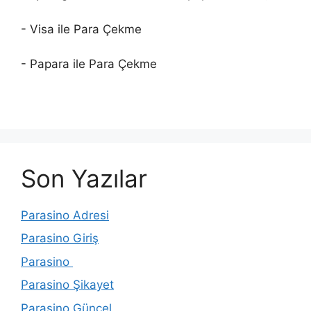
- Visa ile Para Çekme
- Papara ile Para Çekme
Son Yazılar
Parasino Adresi
Parasino Giriş
Parasino
Parasino Şikayet
Parasino Güncel