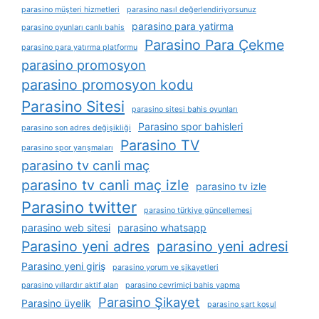
parasino müşteri hizmetleri
parasino nasıl değerlendiriyorsunuz
parasino para yatirma
parasino oyunları canlı bahis
Parasino Para Çekme
parasino para yatırma platformu
parasino promosyon
parasino promosyon kodu
Parasino Sitesi
parasino sitesi bahis oyunları
Parasino spor bahisleri
parasino son adres değişikliği
Parasino TV
parasino spor yarışmaları
parasino tv canli maç
parasino tv canli maç izle
parasino tv izle
Parasino twitter
parasino türkiye güncellemesi
parasino web sitesi
parasino whatsapp
Parasino yeni adres
parasino yeni adresi
Parasino yeni giriş
parasino yorum ve şikayetleri
parasino yıllardır aktif alan
parasino çevrimiçi bahis yapma
Parasino Şikayet
Parasino üyelik
parasino şart koşul