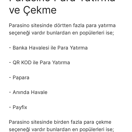
ve Çekme
Parasino sitesinde dörtten fazla para yatırma
seçeneği vardır bunlardan en popülerleri ise;
- Banka Havalesi ile Para Yatırma
- QR KOD ile Para Yatırma
- Papara
- Anında Havale
- Payfix
Parasino sitesinde birden fazla para çekme
seçeneği vardır bunlardan en popülerleri ise;