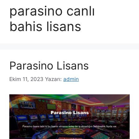
parasino canlı
bahis lisans
Parasino Lisans
Ekim 11, 2023
Yazarı:
admin