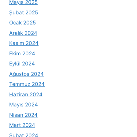
Mayıs 2025
Şubat 2025
Ocak 2025
Aralık 2024
Kasım 2024
Ekim 2024
Eylül 2024
Ağustos 2024
Temmuz 2024
Haziran 2024
Mayıs 2024
Nisan 2024
Mart 2024
Şubat 2024