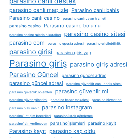
parasino canli destek
parasino canli maç izle
Parasino canlı bahis
Parasino canlı casino
parasino canlı yayın hizmeti
Parasino casino bölümü
parasino casino
parasino casino sitesi
parasino casino ruletinin kuralları
parasino com
parasino eposta adresi
parasino erişilebilirlik
parasino girisi
parasino giris yap
Parasino giriş
parasino giriş adresi
Parasino Güncel
parasino güncel adres
parasino güncel adresi
parasino güvenilir canlı bahis sitesi
parasino güvenlir mi
parasino güvenlik önlemleri
parasino güven yönetimi
parasino haber makalesi
parasino hizmetleri
parasino instagram
parasino hızlı yanıt
parasino i̇letişim becerileri
parasino i̇stek gönderme
parasino i̇şlemleri
parasino kayit
parasino i̇zin verilmeyen
Parasino kayıt
parasino kaç oldu