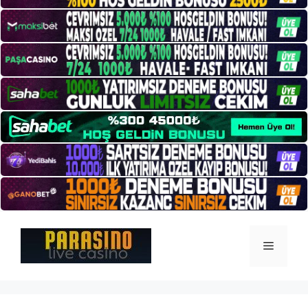
İçeriğe
atla
Menü