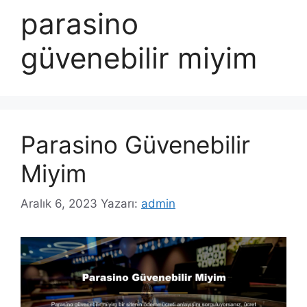
parasino
güvenebilir miyim
Parasino Güvenebilir
Miyim
Aralık 6, 2023
Yazarı:
admin