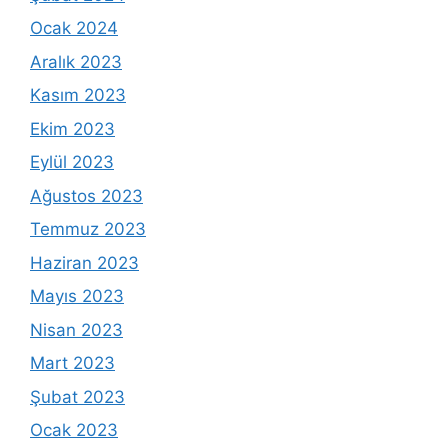
Ocak 2024
Aralık 2023
Kasım 2023
Ekim 2023
Eylül 2023
Ağustos 2023
Temmuz 2023
Haziran 2023
Mayıs 2023
Nisan 2023
Mart 2023
Şubat 2023
Ocak 2023