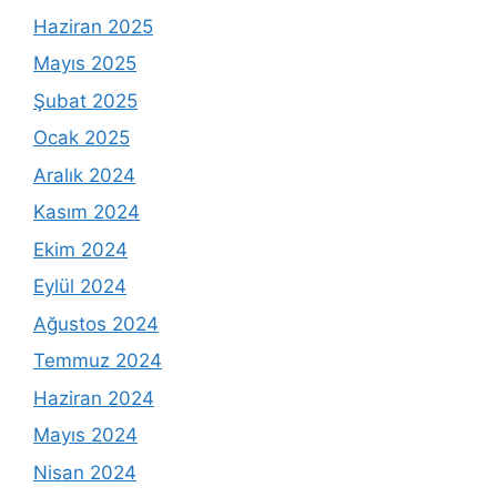
Haziran 2025
Mayıs 2025
Şubat 2025
Ocak 2025
Aralık 2024
Kasım 2024
Ekim 2024
Eylül 2024
Ağustos 2024
Temmuz 2024
Haziran 2024
Mayıs 2024
Nisan 2024