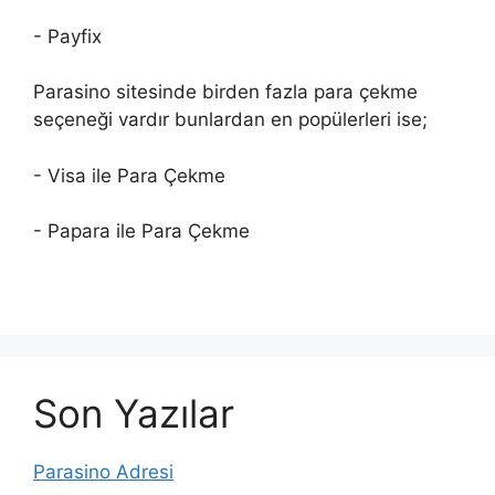
- Payfix
Parasino sitesinde birden fazla para çekme
seçeneği vardır bunlardan en popülerleri ise;
- Visa ile Para Çekme
- Papara ile Para Çekme
Son Yazılar
Parasino Adresi