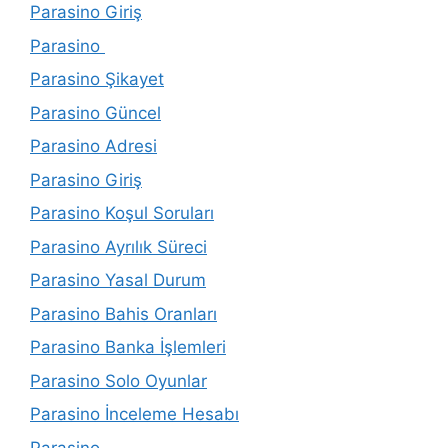
Parasino Giriş
Parasino
Parasino Şikayet
Parasino Güncel
Parasino Adresi
Parasino Giriş
Parasino Koşul Soruları
Parasino Ayrılık Süreci
Parasino Yasal Durum
Parasino Bahis Oranları
Parasino Banka İşlemleri
Parasino Solo Oyunlar
Parasino İnceleme Hesabı
Parasino