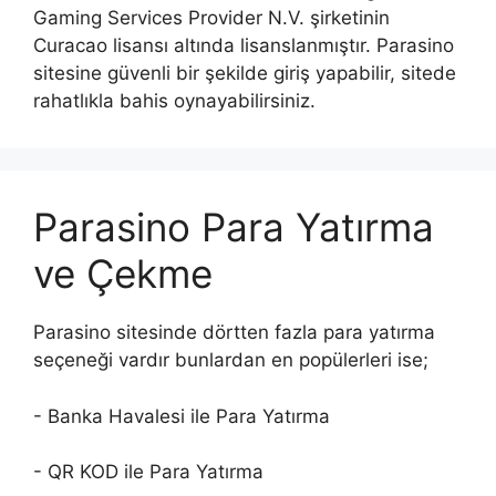
Gaming Services Provider N.V. şirketinin
Curacao lisansı altında lisanslanmıştır. Parasino
sitesine güvenli bir şekilde giriş yapabilir, sitede
rahatlıkla bahis oynayabilirsiniz.
Parasino Para Yatırma
ve Çekme
Parasino sitesinde dörtten fazla para yatırma
seçeneği vardır bunlardan en popülerleri ise;
- Banka Havalesi ile Para Yatırma
- QR KOD ile Para Yatırma