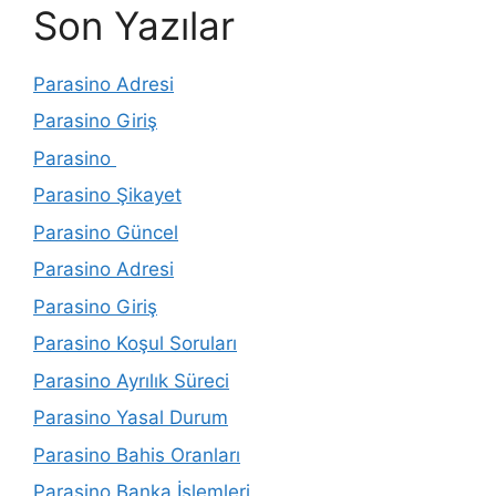
Son Yazılar
Parasino Adresi
Parasino Giriş
Parasino
Parasino Şikayet
Parasino Güncel
Parasino Adresi
Parasino Giriş
Parasino Koşul Soruları
Parasino Ayrılık Süreci
Parasino Yasal Durum
Parasino Bahis Oranları
Parasino Banka İşlemleri