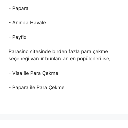
- Papara
- Anında Havale
- Payfix
Parasino sitesinde birden fazla para çekme
seçeneği vardır bunlardan en popülerleri ise;
- Visa ile Para Çekme
- Papara ile Para Çekme