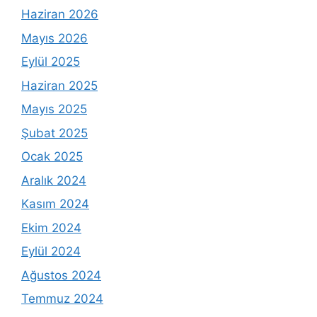
Haziran 2026
Mayıs 2026
Eylül 2025
Haziran 2025
Mayıs 2025
Şubat 2025
Ocak 2025
Aralık 2024
Kasım 2024
Ekim 2024
Eylül 2024
Ağustos 2024
Temmuz 2024