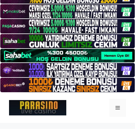
İçeriğe
atla
Menü