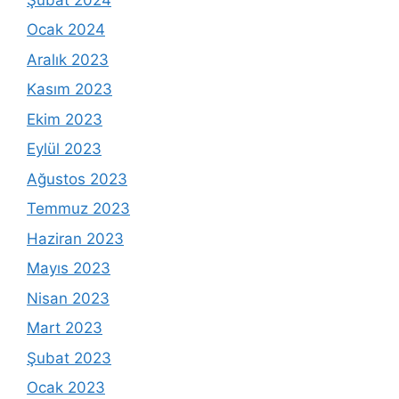
Ocak 2024
Aralık 2023
Kasım 2023
Ekim 2023
Eylül 2023
Ağustos 2023
Temmuz 2023
Haziran 2023
Mayıs 2023
Nisan 2023
Mart 2023
Şubat 2023
Ocak 2023