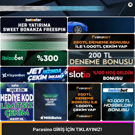
×
Parasino GİRİŞ İÇİN TIKLAYINIZ!