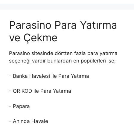
Parasino Para Yatırma
ve Çekme
Parasino sitesinde dörtten fazla para yatırma
seçeneği vardır bunlardan en popülerleri ise;
- Banka Havalesi ile Para Yatırma
- QR KOD ile Para Yatırma
- Papara
- Anında Havale