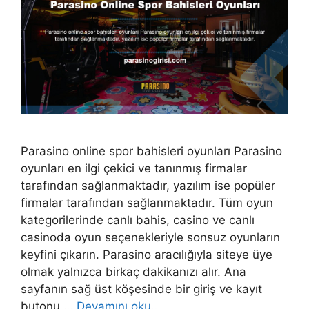
Parasino online spor bahisleri oyunları Parasino
oyunları en ilgi çekici ve tanınmış firmalar
tarafından sağlanmaktadır, yazılım ise popüler
firmalar tarafından sağlanmaktadır. Tüm oyun
kategorilerinde canlı bahis, casino ve canlı
casinoda oyun seçenekleriyle sonsuz oyunların
keyfini çıkarın. Parasino aracılığıyla siteye üye
olmak yalnızca birkaç dakikanızı alır. Ana
sayfanın sağ üst köşesinde bir giriş ve kayıt
butonu …
Devamını oku…