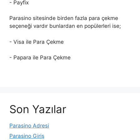
- Payfix
Parasino sitesinde birden fazla para çekme
seçeneği vardır bunlardan en popülerleri ise;
- Visa ile Para Çekme
- Papara ile Para Çekme
Son Yazılar
Parasino Adresi
Parasino Giriş