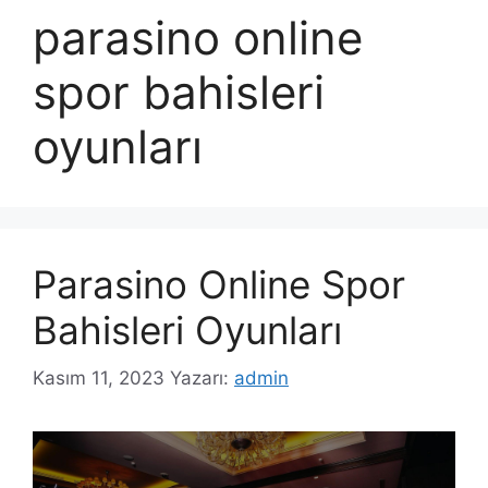
parasino online
spor bahisleri
oyunları
Parasino Online Spor
Bahisleri Oyunları
Kasım 11, 2023
Yazarı:
admin