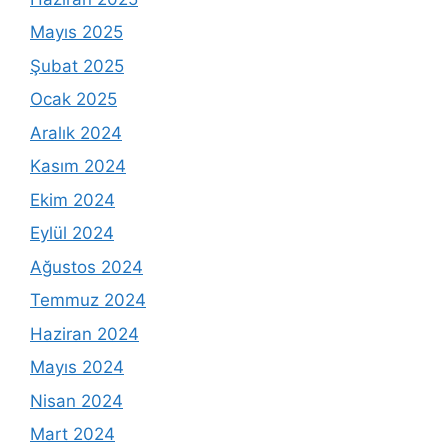
Mayıs 2025
Şubat 2025
Ocak 2025
Aralık 2024
Kasım 2024
Ekim 2024
Eylül 2024
Ağustos 2024
Temmuz 2024
Haziran 2024
Mayıs 2024
Nisan 2024
Mart 2024