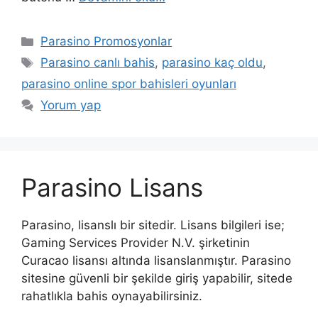
Kategoriler
Parasino Promosyonlar
Etiketler
Parasino canlı bahis
,
parasino kaç oldu
,
parasino online spor bahisleri oyunları
Yorum yap
Parasino Lisans
Parasino, lisanslı bir sitedir. Lisans bilgileri ise;
Gaming Services Provider N.V. şirketinin
Curacao lisansı altında lisanslanmıştır. Parasino
sitesine güvenli bir şekilde giriş yapabilir, sitede
rahatlıkla bahis oynayabilirsiniz.