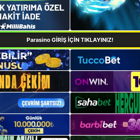
Parasino GİRİŞ İÇİN TIKLAYINIZ!